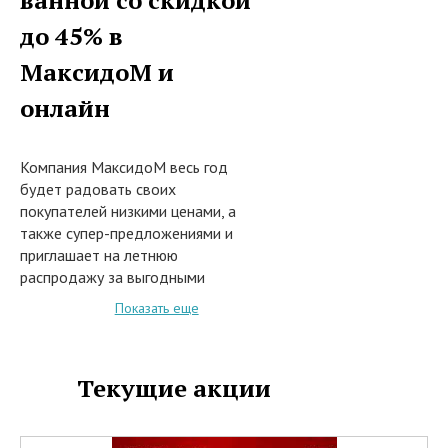
ванной со скидкой
до 45% в
МаксидоМ и
онлайн
Компания МаксидоМ весь год
будет радовать своих
покупателей низкими ценами, а
также супер-предложениями и
приглашает на летнюю
распродажу за выгодными
покупками головокружительными
Показать еще
скидками.
С 12 августа по 18 октября 2022
года при покупке в сети
Текущие акции
магазинов МаксидоМ, или заказе
из каталога на сайте интернет-
магазина www.maxidom.ru