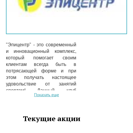
"Эпицентр" - это современный
и инновационный комплекс,
который помогает своим
клиентам всегда быть в
потрясающей форме и при
этом получать настоящее
удовольствие от занятий
спортом! Данный клуб
Показать еще
предлагает поистине широкий
выбор программ, которые
нацелены на поддержание
Текущие акции
формы, укрепление организма
и моделирование самой
безупречной фигуры.